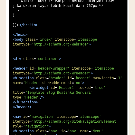
    width: 100%; /* Panjang berubah manjadi 100% 
jika ukuran layar lebih kecil dari 767px */

  }

}

]]>
</b:skin>
</head>
<body
class
=
'index'
itemscope
=
'itemscope'
itemtype
=
'http://schema.org/WebPage'
>
<div
class
=
'container'
>
<header
id
=
'header-wrapper'
itemscope
=
'itemscope'
itemtype
=
'http://schema.org/WPHeader'
>
<b:section
class
=
'header'
id
=
'header'
maxwidgets
=
'1'
name
=
'Header'
showaddelement
=
'no'
>
<b:widget
id
=
'Header1'
locked
=
'true'
title
=
'Template Blog Buatanku Sendiri'
type
=
'Header'
/>
</b:section>
</header>
<nav
id
=
'navigation'
itemscope
=
'itemscope'
itemtype
=
'http://schema.org/SiteNavigationElement'
role
=
'navigation'
>
<b:section
class
=
'nav'
id
=
'nav'
name
=
'Menu'