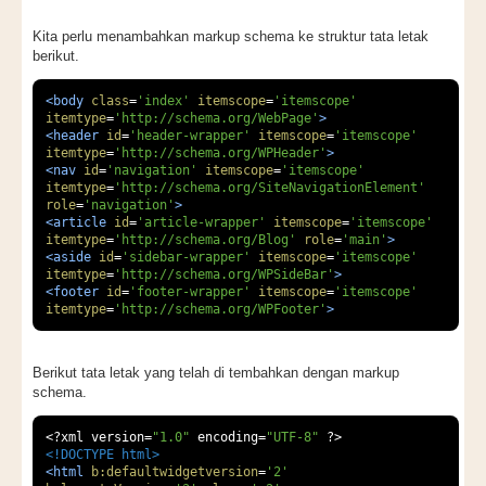
Kita perlu menambahkan markup schema ke struktur tata letak
berikut.
<body
class
=
'index'
itemscope
=
'itemscope'
itemtype
=
'http://schema.org/WebPage'
>
<header
id
=
'header-wrapper'
itemscope
=
'itemscope'
itemtype
=
'http://schema.org/WPHeader'
>
<nav
id
=
'navigation'
itemscope
=
'itemscope'
itemtype
=
'http://schema.org/SiteNavigationElement'
role
=
'navigation'
>
<article
id
=
'article-wrapper'
itemscope
=
'itemscope'
itemtype
=
'http://schema.org/Blog'
role
=
'main'
>
<aside
id
=
'sidebar-wrapper'
itemscope
=
'itemscope'
itemtype
=
'http://schema.org/WPSideBar'
>
<footer
id
=
'footer-wrapper'
itemscope
=
'itemscope'
itemtype
=
'http://schema.org/WPFooter'
>
Berikut tata letak yang telah di tembahkan dengan markup
schema.
<?
xml version
=
"1.0"
 encoding
=
"UTF-8"
?>
<!DOCTYPE html>
<html
b:defaultwidgetversion
=
'2'