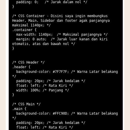
  padding: 0;   /* Jarak dalam nol */

}

/* CSS Container - Disini saya ingin membungkus 
Header, Main, Sidebar dan footer agak panjangnya 
maksimal 1140px; */

.container {

  max-width: 1140px;  /* Maksimal panjangnya */

  margin: 0 auto;  /* Jarak luar kanan dan kiri 
otomatis, atas dan bawah nol */

}

/* CSS Header */

.header {

  background-color: #7F7F7F; /* Warna Latar belakang 
*/

  padding: 20px; /* Jarak kedalam */

  float: left; /* Rata Kiri */

  width: 100%; /* Panjang */

}

/* CSS Main */

.main {

  background-color: #FFC90D; /* Warna Latar belakang 
*/

  padding: 20px; /* Jarak kedalam */

  float: left; /* Rata Kiri */
