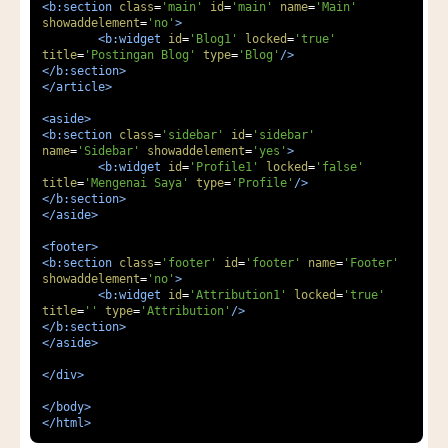
<b:section
class
=
'main'
id
=
'main'
name
=
'Main'
showaddelement
=
'no'
>
<b:widget
id
=
'Blog1'
locked
=
'true'
title
=
'Postingan Blog'
type
=
'Blog'
/>
</b:section>
</article>
<aside>
<b:section
class
=
'sidebar'
id
=
'sidebar'
name
=
'Sidebar'
showaddelement
=
'yes'
>
<b:widget
id
=
'Profile1'
locked
=
'false'
title
=
'Mengenai Saya'
type
=
'Profile'
/>
</b:section>
</aside>
<footer>
<b:section
class
=
'footer'
id
=
'footer'
name
=
'Footer'
showaddelement
=
'no'
>
<b:widget
id
=
'Attribution1'
locked
=
'true'
title
=
''
type
=
'Attribution'
/>
</b:section>
</aside>
</div>
</body>
</html>