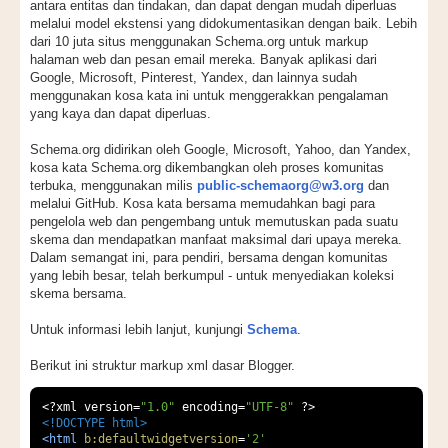
antara entitas dan tindakan, dan dapat dengan mudah diperluas
melalui model ekstensi yang didokumentasikan dengan baik. Lebih
dari 10 juta situs menggunakan Schema.org untuk markup
halaman web dan pesan email mereka. Banyak aplikasi dari
Google, Microsoft, Pinterest, Yandex, dan lainnya sudah
menggunakan kosa kata ini untuk menggerakkan pengalaman
yang kaya dan dapat diperluas.
Schema.org didirikan oleh Google, Microsoft, Yahoo, dan Yandex,
kosa kata Schema.org dikembangkan oleh proses komunitas
terbuka, menggunakan milis
public-schemaorg@w3.org
dan
melalui GitHub. Kosa kata bersama memudahkan bagi para
pengelola web dan pengembang untuk memutuskan pada suatu
skema dan mendapatkan manfaat maksimal dari upaya mereka.
Dalam semangat ini, para pendiri, bersama dengan komunitas
yang lebih besar, telah berkumpul - untuk menyediakan koleksi
skema bersama.
Untuk informasi lebih lanjut, kunjungi
Schema
.
Berikut ini struktur markup xml dasar Blogger.
<?
xml version
=
"1.0"
 encoding
=
"UTF-8"
?>
<!DOCTYPE html>
<html
b:defaultwidgetversion
=
'2'