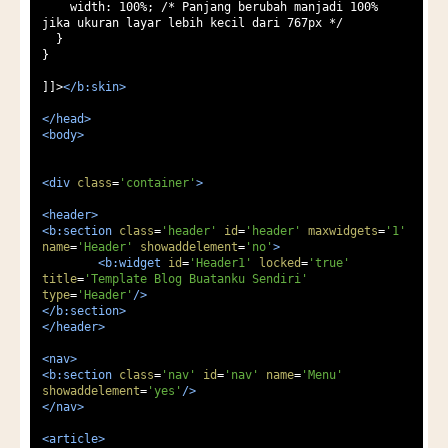
    width: 100%; /* Panjang berubah manjadi 100% 
jika ukuran layar lebih kecil dari 767px */

  }

}

]]>
</b:skin>
</head>
<body>
<div
class
=
'container'
>
<header>
<b:section
class
=
'header'
id
=
'header'
maxwidgets
=
'1'
name
=
'Header'
showaddelement
=
'no'
>
<b:widget
id
=
'Header1'
locked
=
'true'
title
=
'Template Blog Buatanku Sendiri'
type
=
'Header'
/>
</b:section>
</header>
<nav>
<b:section
class
=
'nav'
id
=
'nav'
name
=
'Menu'
showaddelement
=
'yes'
/>
</nav>
<article>