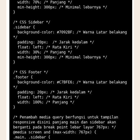
  width: 70%; /* Panjang */

  min-height: 300px; /* Minimal lebarnya */

}

/* CSS Sidebar */

.sidebar {

  background-color: #7092BF; /* Warna Latar belakang 
*/

  padding: 20px;  /* Jarak kedalam */

  float: left; /* Rata Kiri */

  width: 30%; /* Panjang */

  min-height: 300px; /* Minimal lebarnya */

}

/* CSS Footer */

.footer {

  background-color: #C7BFE6; /* Warna Latar belakang 
*/

  padding: 20px; /* Jarak kedalam */

  float: left; /* Rata Kiri */

  width: 100%; /* Panjang */

}

/* Penambah media query berfungsi untuk tampilan 
responsive disini panjang main dan sidebar akan 
berganti pada break point lebar layar 767px: */

@media screen and (max-width: 767px) {

.main, .sidebar {
