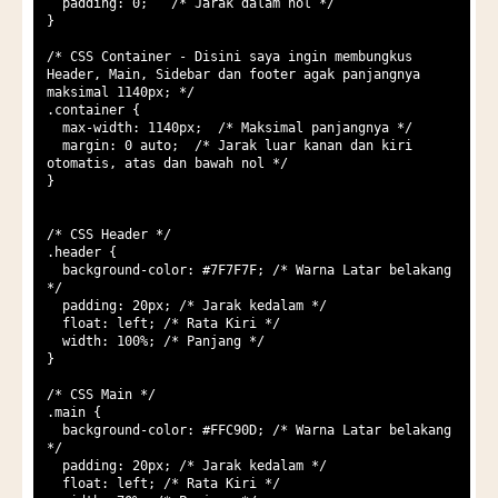
  padding: 0;   /* Jarak dalam nol */

}

/* CSS Container - Disini saya ingin membungkus 
Header, Main, Sidebar dan footer agak panjangnya 
maksimal 1140px; */

.container {

  max-width: 1140px;  /* Maksimal panjangnya */

  margin: 0 auto;  /* Jarak luar kanan dan kiri 
otomatis, atas dan bawah nol */

}

/* CSS Header */

.header {

  background-color: #7F7F7F; /* Warna Latar belakang 
*/

  padding: 20px; /* Jarak kedalam */

  float: left; /* Rata Kiri */

  width: 100%; /* Panjang */

}

/* CSS Main */

.main {

  background-color: #FFC90D; /* Warna Latar belakang 
*/

  padding: 20px; /* Jarak kedalam */

  float: left; /* Rata Kiri */
