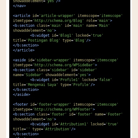
showaddelement
=
'yes'
/>
</nav>
<article
id
=
'article-wrapper'
itemscope
=
'itemscope'
itemtype
=
'http://schema.org/Blog'
role
=
'main'
>
<b:section
class
=
'main'
id
=
'main'
name
=
'Main'
showaddelement
=
'no'
>
<b:widget
id
=
'Blog1'
locked
=
'true'
title
=
'Postingan Blog'
type
=
'Blog'
/>
</b:section>
</article>
<aside
id
=
'sidebar-wrapper'
itemscope
=
'itemscope'
itemtype
=
'http://schema.org/WPSideBar'
>
<b:section
class
=
'sidebar'
id
=
'sidebar'
name
=
'Sidebar'
showaddelement
=
'yes'
>
<b:widget
id
=
'Profile1'
locked
=
'false'
title
=
'Mengenai Saya'
type
=
'Profile'
/>
</b:section>
</aside>
<footer
id
=
'footer-wrapper'
itemscope
=
'itemscope'
itemtype
=
'http://schema.org/WPFooter'
>
<b:section
class
=
'footer'
id
=
'footer'
name
=
'Footer'
showaddelement
=
'no'
>
<b:widget
id
=
'Attribution1'
locked
=
'true'
title
=
''
type
=
'Attribution'
/>
</b:section>