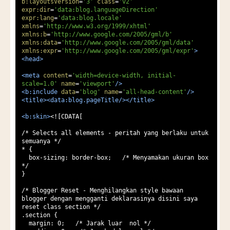
b:layoutsVersion
=
'3'
class
=
'v2'
expr:dir
=
'data:blog.languageDirection'
expr:lang
=
'data:blog.locale'
xmlns
=
'http://www.w3.org/1999/xhtml'
xmlns:b
=
'http://www.google.com/2005/gml/b'
xmlns:data
=
'http://www.google.com/2005/gml/data'
xmlns:expr
=
'http://www.google.com/2005/gml/expr'
>
<head>
<meta
content
=
'width=device-width, initial-
scale=1.0'
name
=
'viewport'
/>
<b:include
data
=
'blog'
name
=
'all-head-content'
/>
<title><data:blog.pageTitle/></title>
<b:skin>
<![CDATA[

/* Selects all elements - peritah yang berlaku untuk 
semuanya */

* {

  box-sizing: border-box;   /* Menyamakan ukuran box 
*/

}

/* Blogger Reset - Menghilangkan style bawaan 
blogger dengan mengganti deklarasinya disini saya 
reset class section */

.section {

  margin: 0;   /* Jarak luar  nol */
