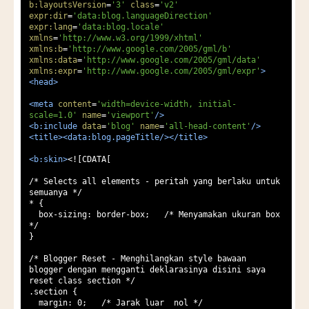
b:layoutsVersion
=
'3'
class
=
'v2'
expr:dir
=
'data:blog.languageDirection'
expr:lang
=
'data:blog.locale'
xmlns
=
'http://www.w3.org/1999/xhtml'
xmlns:b
=
'http://www.google.com/2005/gml/b'
xmlns:data
=
'http://www.google.com/2005/gml/data'
xmlns:expr
=
'http://www.google.com/2005/gml/expr'
>
<head>
<meta
content
=
'width=device-width, initial-
scale=1.0'
name
=
'viewport'
/>
<b:include
data
=
'blog'
name
=
'all-head-content'
/>
<title><data:blog.pageTitle/></title>
<b:skin>
<![CDATA[

/* Selects all elements - peritah yang berlaku untuk 
semuanya */

* {

  box-sizing: border-box;   /* Menyamakan ukuran box 
*/

}

/* Blogger Reset - Menghilangkan style bawaan 
blogger dengan mengganti deklarasinya disini saya 
reset class section */

.section {

  margin: 0;   /* Jarak luar  nol */
