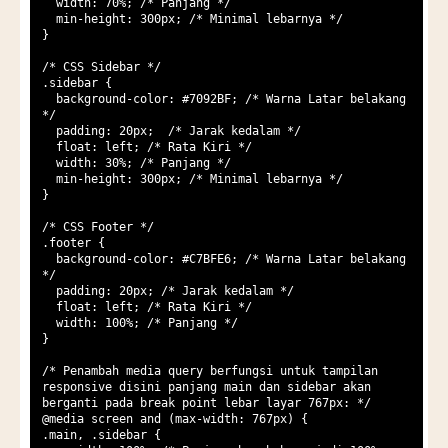
  width: 70%; /* Panjang */

  min-height: 300px; /* Minimal lebarnya */

}

/* CSS Sidebar */

.sidebar {

  background-color: #7092BF; /* Warna Latar belakang 
*/

  padding: 20px;  /* Jarak kedalam */

  float: left; /* Rata Kiri */

  width: 30%; /* Panjang */

  min-height: 300px; /* Minimal lebarnya */

}

/* CSS Footer */

.footer {

  background-color: #C7BFE6; /* Warna Latar belakang 
*/

  padding: 20px; /* Jarak kedalam */

  float: left; /* Rata Kiri */

  width: 100%; /* Panjang */

}

/* Penambah media query berfungsi untuk tampilan 
responsive disini panjang main dan sidebar akan 
berganti pada break point lebar layar 767px: */

@media screen and (max-width: 767px) {

.main, .sidebar {
